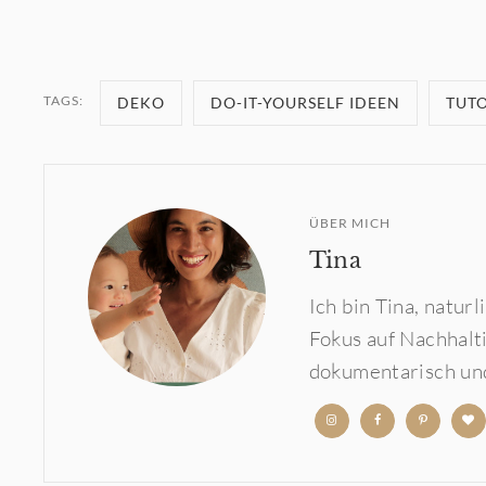
TAGS:
DEKO
DO-IT-YOURSELF IDEEN
TUTO
ÜBER MICH
Tina
Ich bin Tina, natu
Fokus auf Nachhalt
dokumentarisch und
b
b
b
b