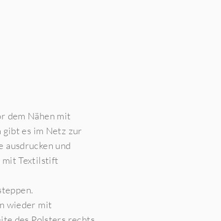
vor dem Nähen mit
 gibt es im Netz zur
ge ausdrucken und
it Textilstift
bsteppen.
en wieder mit
ite des Polsters rechts