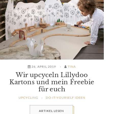
26. APRIL 2019
TINA
Wir upcyceln Lillydoo
Kartons und mein Freebie
für euch
UPCYCLING
DO-IT-YOURSELF IDEEN
ARTIKEL LESEN