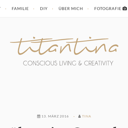
T
FAMILIE
DIY
ÜBER MICH
FOTOGRAFIE
13. MÄRZ 2016
TINA