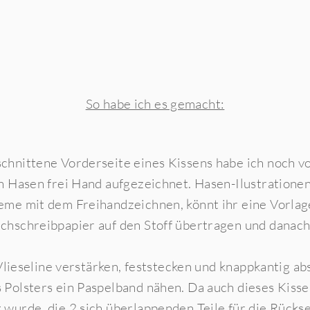
So habe ich es gemacht:
chnittene Vorderseite eines Kissens habe ich noch 
n Hasen frei Hand aufgezeichnet. Hasen-Ilustrationen
eme mit dem Freihandzeichnen, könnt ihr eine Vorla
chschreibpapier auf den Stoff übertragen und danach m
t Vlieseline verstärken, feststecken und knappkantig a
 Polsters ein Paspelband nähen. Da auch dieses Kiss
wurde, die 2 sich überlappenden Teile für die Rückse