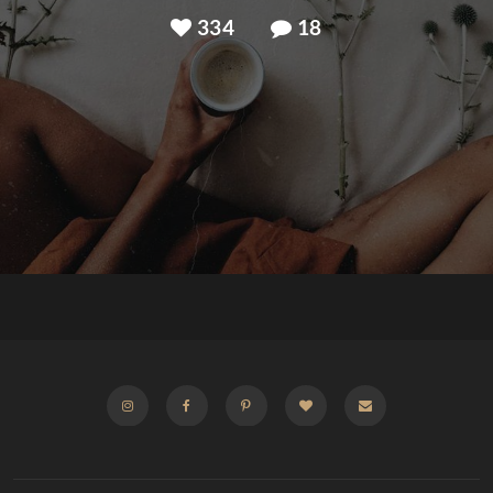
334
18
INSTAGRAM
FACEBOOK
PINTEREST
BLOGLOVIN
E-
MAIL