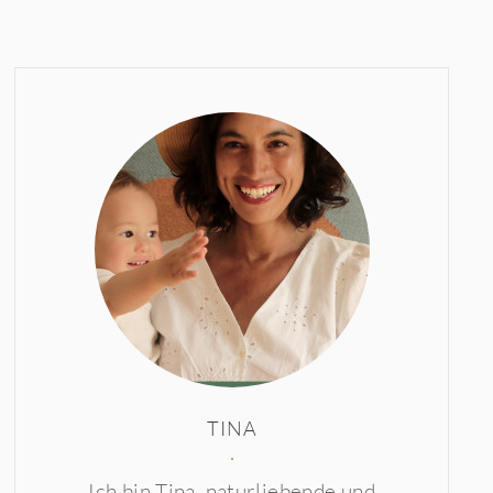
TINA
Ich bin Tina, naturliebende und