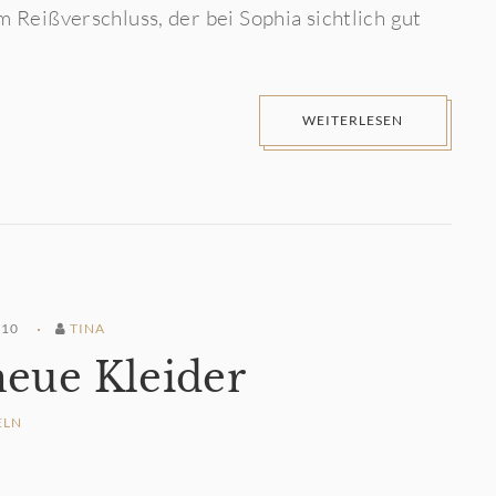
m Reißverschluss, der bei Sophia sichtlich gut
WEITERLESEN
010
TINA
neue Kleider
ELN