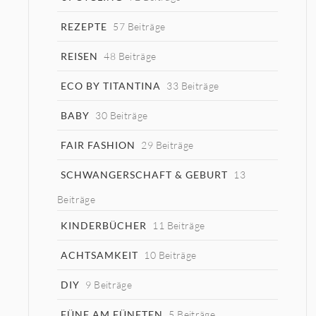
REZEPTE
57 Beiträge
REISEN
48 Beiträge
ECO BY TITANTINA
33 Beiträge
BABY
30 Beiträge
FAIR FASHION
29 Beiträge
SCHWANGERSCHAFT & GEBURT
13
Beiträge
KINDERBÜCHER
11 Beiträge
ACHTSAMKEIT
10 Beiträge
DIY
9 Beiträge
FÜNF AM FÜNFTEN
5 Beiträge