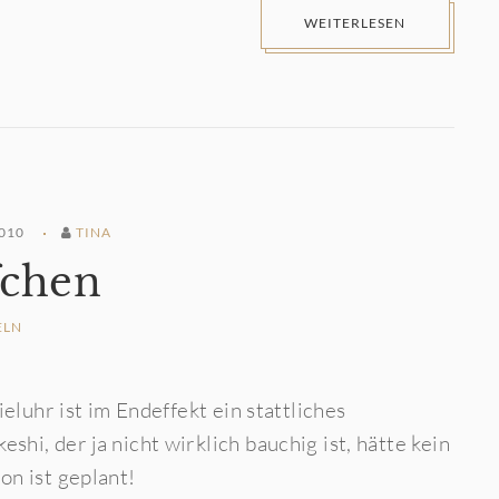
WEITERLESEN
010
TINA
fchen
ELN
eluhr ist im Endeffekt ein stattliches
i, der ja nicht wirklich bauchig ist, hätte kein
on ist geplant!