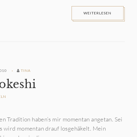
WEITERLESEN
010
TINA
okeshi
ELN
hen Tradition haben’s mir momentan angetan. Sei
es wird momentan drauf losgehäkelt. Mein