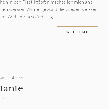
hen in den Plastiktöpfen machte ich mich an’s
rmen weissen Wintergewand die wieder weissen
. Weil mir ja so fad ist g
WEITERLESEN
010
TINA
tante
ELN