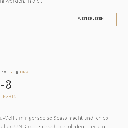
 werden, in die ...
WEITERLESEN
010
TINA
2-3
NÄHEN
euWeil’s mir gerade so Spass macht und ich es
ellen UND per Picasa hochzuladen, hier ein