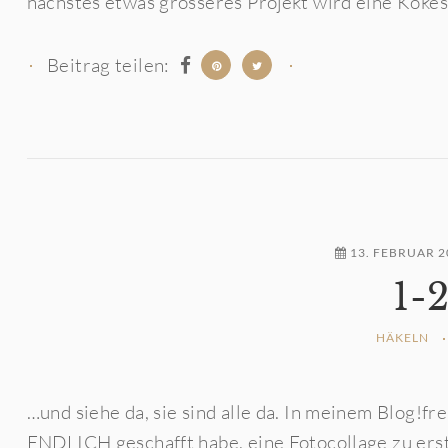
nächstes etwas grösseres Projekt wird eine Kokeshi
Beitrag teilen:
13. FEBRUAR 2
1-
HÄKELN
…und siehe da, sie sind alle da. In meinem Blog!fr
ENDLICH geschafft habe, eine Fotocollage zu erst