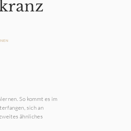
rkranz
NEN
nlernen. So kommt es im
nterfangen, sich an
zweites ähnliches