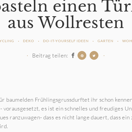
asteln einen Tü
aus Wollresten
YCLING
DEKO
DO-IT-YOURSELF IDEEN
GARTEN
WOH
Beitrag teilen:
ür
baumelden Frühlingsgruss
durftet ihr schon kenne
s- vorausgesetzt, es ist ein schnelles und freudiges U
es ranzuwagen- dass es nicht lange dauert, dass ein 
ird.