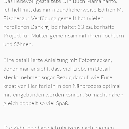
Das liebevoll gestaltete DIY Buch
Mama näht&
ich helf mit
, das mir freundlicherweise
Edition M.
Fischer
zur Verfügung gestellt hat (vielen
herzlichen Dank!♥) beinhaltet 33 zauberhafte
Projekt für Mütter gemeinsam mit ihren Töchtern
und Söhnen.
Eine detaillierte Anleitung mit Fotostrecken,
denen man ansieht, dass viel Liebe im Detail
steckt, nehmen sogar Bezug darauf, wie Eure
kreativen Herlferlein in den Nähprozess optimal
mit eingebunden werden können. So macht nähen
gleich doppelt so viel Spaß.
Die Zahn-Fee habe ich übrigens nach eigenen